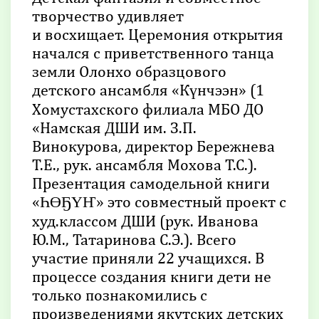
творчество удивляет
и восхищает. Церемония открытия
начался с приветственного танца
земли Олонхо образцового
детского ансамбля «Күнчээн» (1
Хомустахского филиала МБО ДО
«Намская ДШИ им. З.П.
Винокурова, директор Бережнева
Т.Е., рук. ансамбля Мохова Т.С.).
Презентация самодельной книги
«ҺӨҔҮҤ» это совместный проект с
худ.классом ДШИ (рук. Иванова
Ю.М., Татаринова С.Э.). Всего
участие приняли 22 учащихся. В
процессе создания книги дети не
только познакомились с
произведениями якутских детских