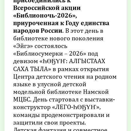
Всероссийской акции
«Библионочь-2026»,
приуроченная к Году единства
народов России
. В этот день в
библиотеке нового поколения
«Эйгэ» состоялось
«Библиосумерки – 2026» под
девизом «ҺӨҔҮҤ: АЛГЫСТААХ
САХА ТЫЛА» в рамках открытия
Центра детского чтения на родном
языке в улусной детской
модельной библиотеке Намской
МЦБС. День стартовал с выставки-
конструктор «ЛЕГО-ҺӨҔҮҤ»,
команды продемонстрировали и
защитили свои проекты.
Детская фантазия и совместное