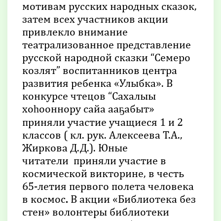
мотивам русских народных сказок,
затем всех участников акции
привлекло внимание
театрализованное представление
русской народной сказки “Семеро
козлят” воспитанников центра
развития ребенка «Улыбка». В
конкурсе чтецов “Сахалыы
хоһооннору сайа ааҕабыт»
приняли участие учащиеся 1 и 2
классов ( кл. рук. Алексеева Т.А.,
Жиркова Д.Д.). Юные
читатели приняли участие в
космической викторине, в честь
65-летия первого полета человека
в космос
.
В акции «Библиотека без
стен» волонтеры библиотеки