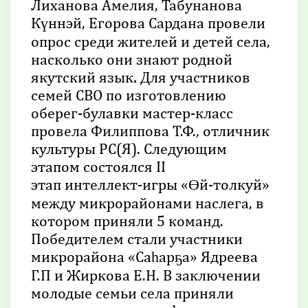
Лиханова Амелия, Табунанова
Күннэй, Егорова Сардана провели
опрос среди жителей и детей села,
насколько они знают родной
якутский язык
.
Для участников
семей СВО по изготовлению
оберег-булавки мастер-класс
провела Филиппова Т.Ф., отличник
культуры РС(Я). Следующим
этапом состоялся II
этап интеллект-игры «Өй-толкуй»
между микрорайонами наслега, в
котором приняли 5 команд.
Победителем стали участники
микрорайона «Саһарҕа» Ядреева
Г.П и Жиркова Е.Н. В заключении
молодые семьи села приняли