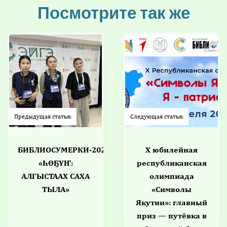
Посмотрите так же
Предыдущая статья:
Следующая статья:
БИБЛИОСУМЕРКИ-2026:
X юбилейная
«ҺӨҔҮҤ:
республиканская
АЛГЫСТААХ САХА
олимпиада
ТЫЛА»
«Символы
Якутии»: главный
приз — путёвка в