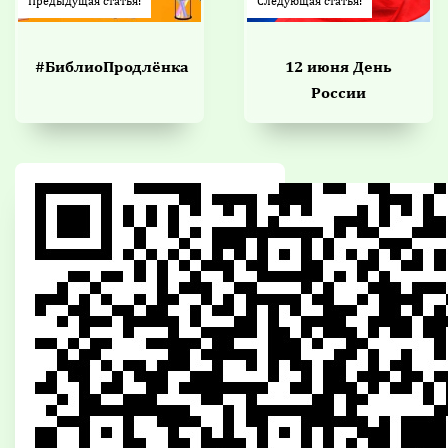
Предыдущая статья:
Следующая статья:
#БиблиоПродлёнка
12 июня День
России